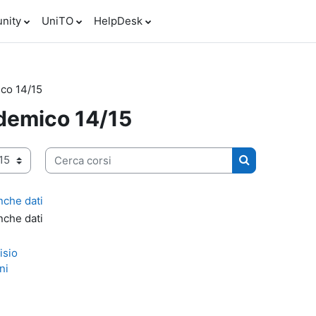
nity
UniTO
HelpDesk
co 14/15
demico 14/15
Cerca corsi
Cerca corsi
nche dati
nche dati
isio
ni