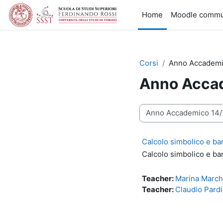
Vai al contenuto principale
Home
Moodle commu
Corsi
Anno Accademi
Anno Acca
Categorie di corso
Calcolo simbolico e ba
Calcolo simbolico e ba
Teacher:
Marina March
Teacher:
Claudio Pardi